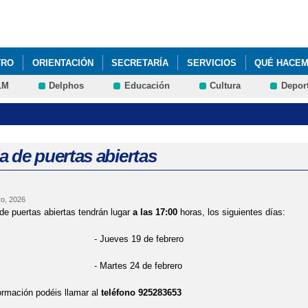
Pasar al
contenido
principal
TRO
ORIENTACIÓN
SECRETARÍA
SERVICIOS
QUÉ HACE
LM
Delphos
Educación
Cultura
Depor
ECTO “LOS PRIMITIVOS”: LOS NARANJAS DE 4 AÑOS A Y LOS ROJOS
 VI LECTURA CONTINUADA POR LOS ALUMNOS DE 6º CURSO. 23 DE AB
UERTAS ABIERTAS 21 DE FEBRERO
MATRICULACIÓN 23/24
a de puertas abiertas
o, 2026
de puertas abiertas tendrán lugar
a las 17:00
horas, los siguientes días:
ves 19 de febrero
tes 24 de febrero
rmación podéis llamar al
teléfono 925283653