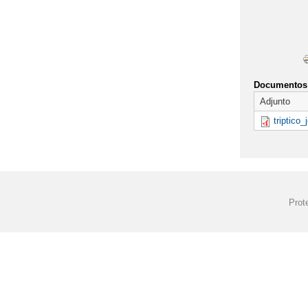
¡OS
Documentos 
Adjunto
triptico
Prot