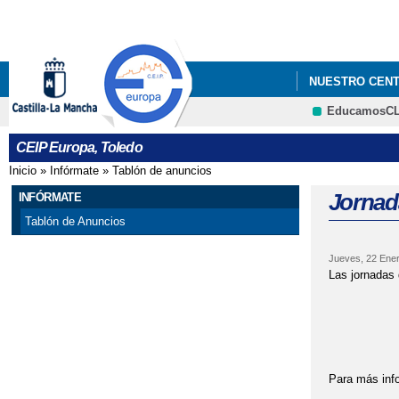
NUESTRO CEN
EducamosC
INFANTIL,PROY
CEIP Europa, Toledo
PARTICIPACIÓN
Inicio
»
Infórmate
»
Tablón de anuncios
Se encuentra usted aquí
JORNADA DE P
Jornad
INFÓRMATE
Tablón de Anuncios
Jueves, 22 Ener
Las jornadas 
- Jue
- Mar
Para más info