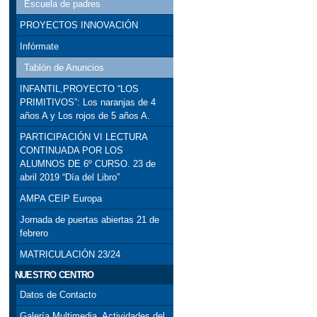
Escuela de padres
PROYECTOS INNOVACIÓN
Infórmate
Tablón de Anuncios
INFANTIL,PROYECTO “LOS
PRIMITIVOS”: Los naranjas de 4
años A y Los rojos de 5 años A.
PARTICIPACIÓN VI LECTURA
CONTINUADA POR LOS
ALUMNOS DE 6º CURSO. 23 de
abril 2019 “Día del Libro”
AMPA CEIP Europa
Jornada de puertas abiertas 21 de
febrero
MATRICULACIÓN 23/24
NUESTRO CENTRO
Datos de Contacto
Galería Multimedia. Actividades del