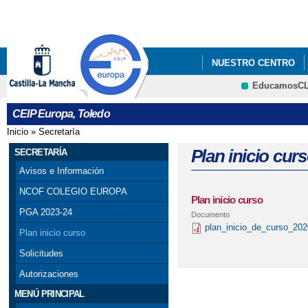
Pa
co
pri
NUESTRO CENTRO
EducamosC
PROYECTOS INNOVA
CRFP
CEIP Europa, Toledo
INFANTIL,PROYECTO 
Inicio
»
Secretaría
Se encuentra usted aquí
PARTICIPACIÓN VI L
Plan inicio cur
SECRETARÍA
Avisos e Información
DEL LIBRO”
NCOF COLEGIO EUROPA
Plan inicio curso
AMPA CEIP EUROPA
PGA 2023-24
Documento
plan_inicio_de_curso_20
Plan inicio curso
Solicitudes
Autorizaciones
MENÚ PRINCIPAL