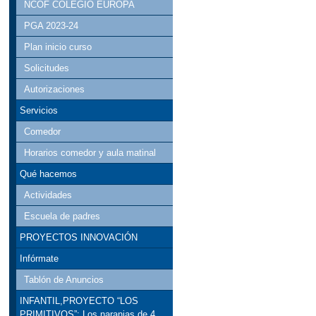
NCOF COLEGIO EUROPA
PGA 2023-24
Plan inicio curso
Solicitudes
Autorizaciones
Servicios
Comedor
Horarios comedor y aula matinal
Qué hacemos
Actividades
Escuela de padres
PROYECTOS INNOVACIÓN
Infórmate
Tablón de Anuncios
INFANTIL,PROYECTO “LOS
PRIMITIVOS”: Los naranjas de 4