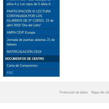
años A y Los rojos de 5 años A.
PARTICIPACIÓN VI LECTURA
CONTINUADA POR LOS
ALUMNOS DE 6º CURSO. 23 de
abril 2019 “Día del Libro”
AMPA CEIP Europa
Jornada de puertas abiertas 21 de
febrero
MATRICULACIÓN 23/24
DOCUMENTOS DE CENTRO
Carta de Compromiso
PDC
Protección de datos
Mapa del sit