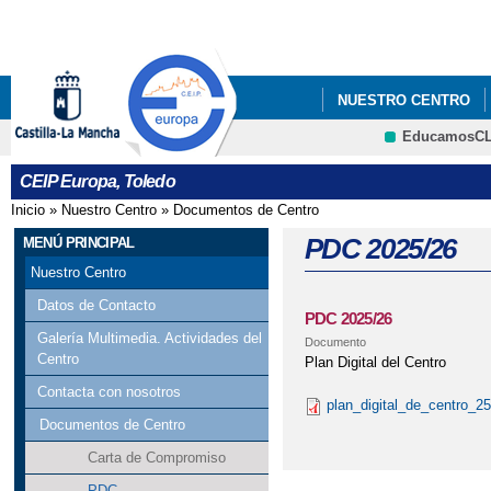
Pa
co
pri
NUESTRO CENTRO
EducamosC
PROYECTOS INNOVA
CRFP
CEIP Europa, Toledo
INFANTIL,PROYECTO 
Inicio
»
Nuestro Centro
»
Documentos de Centro
Se encuentra usted aquí
PARTICIPACIÓN VI L
PDC 2025/26
MENÚ PRINCIPAL
Nuestro Centro
DEL LIBRO”
Datos de Contacto
PDC 2025/26
AMPA CEIP EUROPA
Galería Multimedia. Actividades del
Documento
Centro
Plan Digital del Centro
Contacta con nosotros
plan_digital_de_centro_25
Documentos de Centro
Carta de Compromiso
PDC